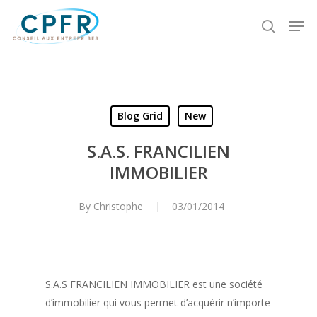
Skip
Men
to
search
Close
main
Menu
content
Blog Grid
New
S.A.S. FRANCILIEN
IMMOBILIER
By
Christophe
03/01/2014
S.A.S FRANCILIEN IMMOBILIER est une société
d’immobilier qui vous permet d’acquérir n’importe